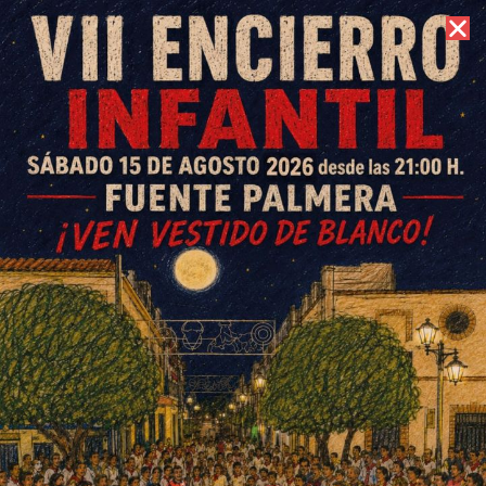
8 de agosto de 2026 //
Contacto
Abierto hasta el 30 de abril el
plazo de admisión para el
curso 2025/26 en la escuelas
infantiles municipales
ESCRITO POR
E. G. MORÁN
1 DE ABRIL DE 2025