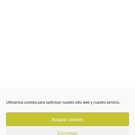
Utilizamos cookies para optimizar nuestro sitio web y nuestro servicio.
636 01 61 85
Fuente Palmera
info @ fuentepalmerainformacion.es
Aceptar cookies
Privacidad
Aviso legal
Cookies
Denegado