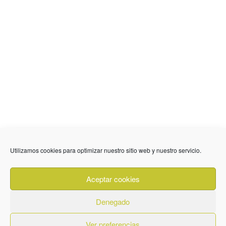
Utilizamos cookies para optimizar nuestro sitio web y nuestro servicio.
636 01 61 85
Fuente Palmera
info @ fuentepalmerainformacion.es
Aceptar cookies
Privacidad
Aviso legal
Cookies
Denegado
Quiénes Somos
Contacto
Ver preferencias