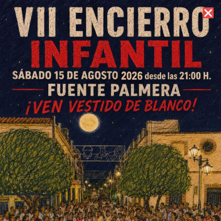
10 de agosto de 2026 //
Contacto
40 niñ@s de Ochavillo del Río
celebran Halloween con
diversas actividades
ESCRITO POR
E. GUZMÁN
31 DE OCTUBRE DE 2018
EN
OCHAVILLO DEL RÍO