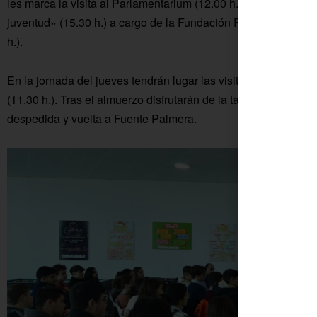
les marca la visita al Parlamentarium (12.00 h.); la charla «
juventud» (15.30 h.) a cargo de la Fundación Finnova; y la vis
h.).
En la jornada del jueves tendrán lugar las visitas a la Comis
(11.30 h.). Tras el almuerzo disfrutarán de la tarde libre. Y el
despedida y vuelta a Fuente Palmera.