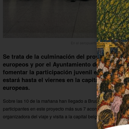
En el aeropuerto de Málaga poco an
Se trata de la culminación del proyecto "IdEU
europeos y por el Ayuntamiento de Fuente Pa
fomentar la participación juvenil en la vida p
estará hasta el viernes en la capital belga co
europeas.
Sobre las 10 de la mañana han llegado a Bruselas los 21 estu
participantes en este proyecto más sus 7 acompañantes, tal 
organizadora del viaje y visita a la capital belga, de una pers