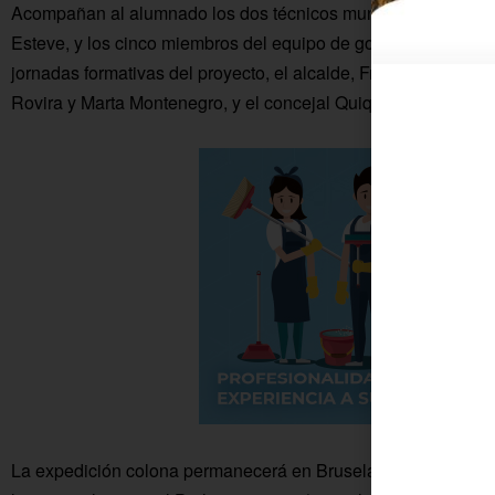
Acompañan al alumnado los dos técnicos municipales de Juv
Esteve, y los cinco miembros del equipo de gobierno del Ayu
jornadas formativas del proyecto, el alcalde, Francisco Javie
Rovira y Marta Montenegro, y el concejal Quique González.
La expedición colona permanecerá en Bruselas hasta el viern