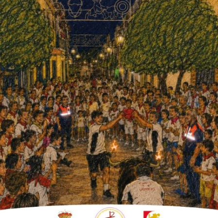
tes de embarcar
ntidad", financiado con fondos
lmera, que tiene como objetivo
olítica. La delegación colona
nociendo las instituciones
diantes de Bachillerato del IES Colonial
como marca la normativa de la empresa
ona adulta por cada tres jóvenes.