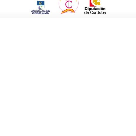
entud y Deportes, José Carlos Peña y Jaime
ntamiento que han estado implicados en las
r Ruiz, las concejalas Laura Sánchez, Sonia
es por la mañana. En el día de hoy la agenda