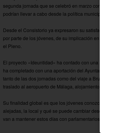
segunda jornada que se celebró en marzo consistente en reali
podrían llevar a cabo desde la política municipal.
Desde el Consistorio ya expresaron su satisfacción y sorpresa
por parte de los jóvenes, de su implicación en el proyecto y 
el Pleno.
El proyecto «Ideuntidad» ha contado con una subvención de 
ha completado con una aportación del Ayuntamiento de Fuente
tanto de las dos jornadas como del viaje a Bruselas, el cual i
traslado al aeropuerto de Málaga, alojamiento en media pensió
Su finalidad global es que los jóvenes conozcan la dinámica d
alejadas, la local y qué se puede cambiar desde el ámbito mu
van a mantener estos días con parlamentarios europeos.