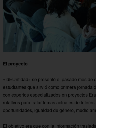
El proyecto
«IdEUntidad» se presentó el pasado mes de diciembre por pa
estudiantes que sirvió como primera jornada de trabajo. Se r
con expertos especializados en proyectos Erasmus, fondos eu
rotativos para tratar temas actuales de interés para la juventu
oportunidades, igualdad de género, medio ambiente y acceso a 
El objetivo era que con la información trasladada y sus inqui