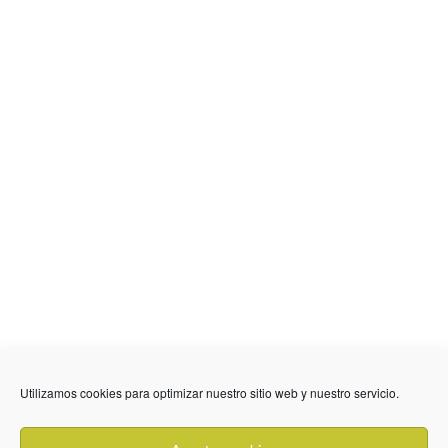
636 01 61 85
Fuente Palmera
info @ fuentepalmerainformacion.es
Utilizamos cookies para optimizar nuestro sitio web y nuestro servicio.
Privacidad
Aviso legal
Cookies