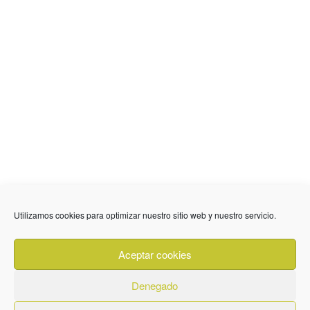
636 01 61 85
Fuente Palmera
info @ fuentepalmerainformacion.es
Utilizamos cookies para optimizar nuestro sitio web y nuestro servicio.
Privacidad
Aviso legal
Cookies
Aceptar cookies
Quiénes Somos
Contacto
Denegado