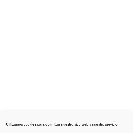
636 01 61 85
Fuente Palmera
info @ fuentepalmerainformacion.es
Utilizamos cookies para optimizar nuestro sitio web y nuestro servicio.
Privacidad
Aviso legal
Cookies