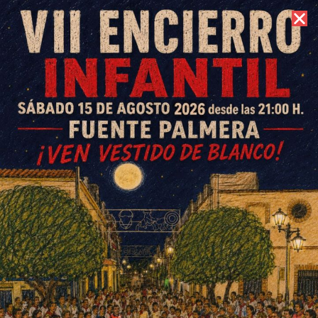
6 de agosto de 2026 //
Contacto
Vuelta Cuartos de final Copa 2ª
Andaluza Femenina: CD El
Villar vs UD Salvador Allende