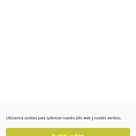
636 01 61 85
Fuente Palmera
info @ fuentepalmerainformacion.es
Utilizamos cookies para optimizar nuestro sitio web y nuestro servicio.
Privacidad
Aviso legal
Cookies
Aceptar cookies