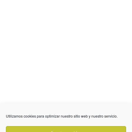
636 01 61 85
Fuente Palmera
info @ fuentepalmerainformacion.es
Utilizamos cookies para optimizar nuestro sitio web y nuestro servicio.
Privacidad
Aviso legal
Cookies