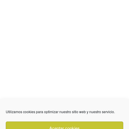
636 01 61 85
Fuente Palmera
info @ fuentepalmerainformacion.es
Utilizamos cookies para optimizar nuestro sitio web y nuestro servicio.
Privacidad
Aviso legal
Cookies
Aceptar cookies