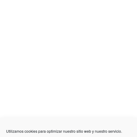
636 01 61 85
Fuente Palmera
info @ fuentepalmerainformacion.es
Utilizamos cookies para optimizar nuestro sitio web y nuestro servicio.