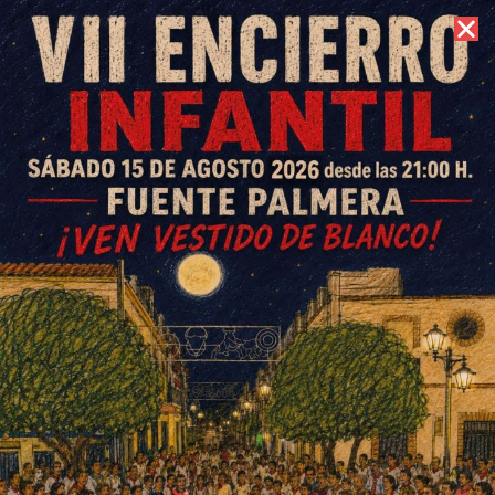
6 de agosto de 2026 //
Contacto
Teatro en Ochavillo del Río:
«La isla del tesoro»