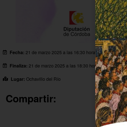
Fecha:
21 de marzo 2025 a las 16:30 horas
Finaliza:
21 de marzo 2025 a las 18:30 horas
Lugar:
Ochavillo del Río
Compartir: