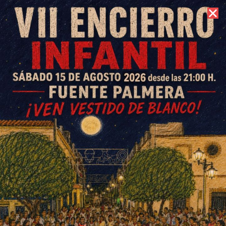
9 de agosto de 2026 //
Contacto
Subvenciones ‘Somos pueblo,
somos cultura’ Ochavillo del
Río