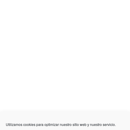
636 01 61 85
Fuente Palmera
info @ fuentepalmerainformacion.es
Utilizamos cookies para optimizar nuestro sitio web y nuestro servicio.