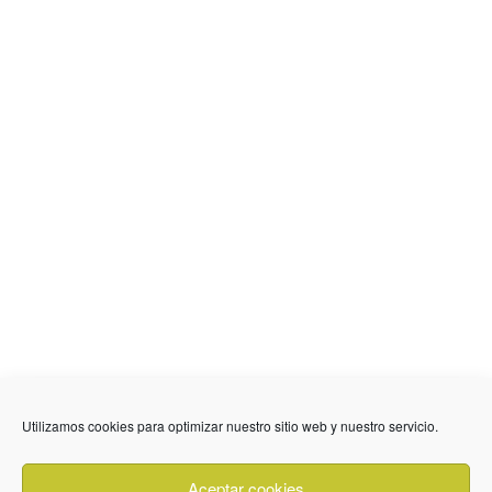
636 01 61 85
Fuente Palmera
info @ fuentepalmerainformacion.es
Utilizamos cookies para optimizar nuestro sitio web y nuestro servicio.
Privacidad
Aviso legal
Cookies
Aceptar cookies