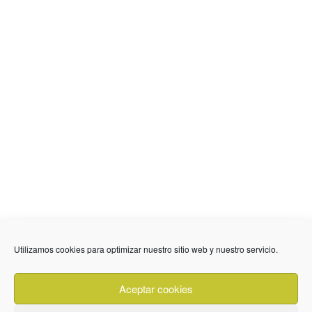
636 01 61 85
Fuente Palmera
info @ fuentepalmerainformacion.es
Utilizamos cookies para optimizar nuestro sitio web y nuestro servicio.
Privacidad
Aviso legal
Cookies
Aceptar cookies
Quiénes Somos
Contacto