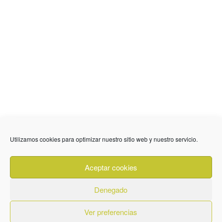
636 01 61 85
Fuente Palmera
info @ fuentepalmerainformacion.es
Utilizamos cookies para optimizar nuestro sitio web y nuestro servicio.
Privacidad
Aviso legal
Cookies
Aceptar cookies
Quiénes Somos
Contacto
Denegado
Ver preferencias