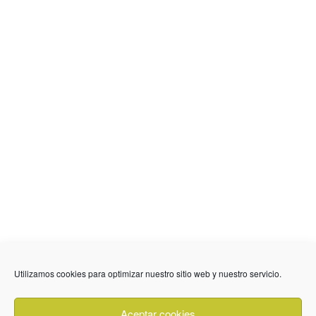
636 01 61 85
Fuente Palmera
info @ fuentepalmerainformacion.es
Utilizamos cookies para optimizar nuestro sitio web y nuestro servicio.
Privacidad
Aviso legal
Cookies
Aceptar cookies