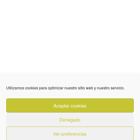
636 01 61 85
Fuente Palmera
info @ fuentepalmerainformacion.es
Utilizamos cookies para optimizar nuestro sitio web y nuestro servicio.
Privacidad
Aviso legal
Cookies
Aceptar cookies
Quiénes Somos
Contacto
Denegado
Ver preferencias