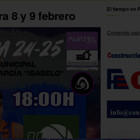
El tiempo en 
a 8 y 9 febrero
Contenido pat