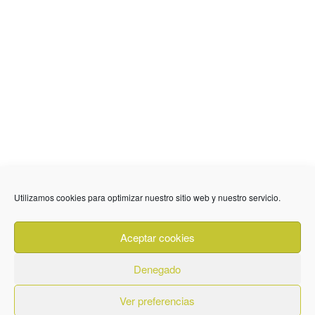
636 01 61 85
Fuente Palmera
info @ fuentepalmerainformacion.es
Utilizamos cookies para optimizar nuestro sitio web y nuestro servicio.
Privacidad
Aviso legal
Cookies
Aceptar cookies
Quiénes Somos
Contacto
Denegado
Ver preferencias