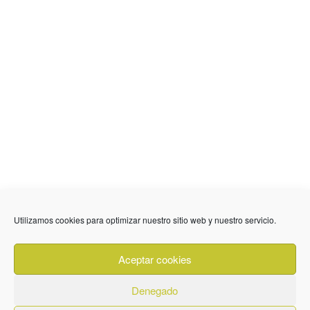
636 01 61 85
Fuente Palmera
info @ fuentepalmerainformacion.es
Utilizamos cookies para optimizar nuestro sitio web y nuestro servicio.
Privacidad
Aviso legal
Cookies
Aceptar cookies
Quiénes Somos
Contacto
Denegado