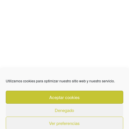
636 01 61 85
Fuente Palmera
info @ fuentepalmerainformacion.es
Utilizamos cookies para optimizar nuestro sitio web y nuestro servicio.
Privacidad
Aviso legal
Cookies
Aceptar cookies
Quiénes Somos
Contacto
Denegado
Ver preferencias