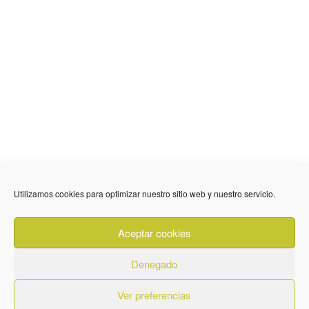
636 01 61 85
Fuente Palmera
info @ fuentepalmerainformacion.es
Utilizamos cookies para optimizar nuestro sitio web y nuestro servicio.
Privacidad
Aviso legal
Cookies
Aceptar cookies
Quiénes Somos
Contacto
Denegado
Ver preferencias