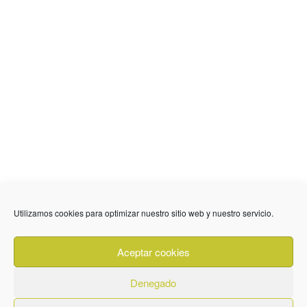
636 01 61 85
Fuente Palmera
info @ fuentepalmerainformacion.es
Utilizamos cookies para optimizar nuestro sitio web y nuestro servicio.
Privacidad
Aviso legal
Cookies
Aceptar cookies
Quiénes Somos
Contacto
Denegado