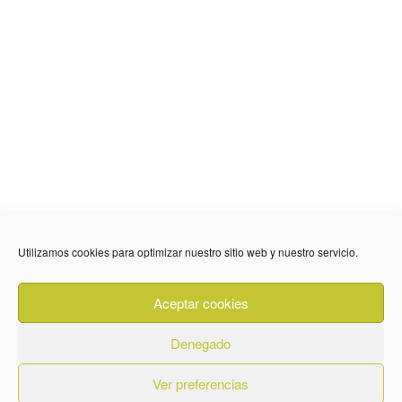
636 01 61 85
Fuente Palmera
info @ fuentepalmerainformacion.es
Utilizamos cookies para optimizar nuestro sitio web y nuestro servicio.
Privacidad
Aviso legal
Cookies
Aceptar cookies
Quiénes Somos
Contacto
Denegado
Ver preferencias