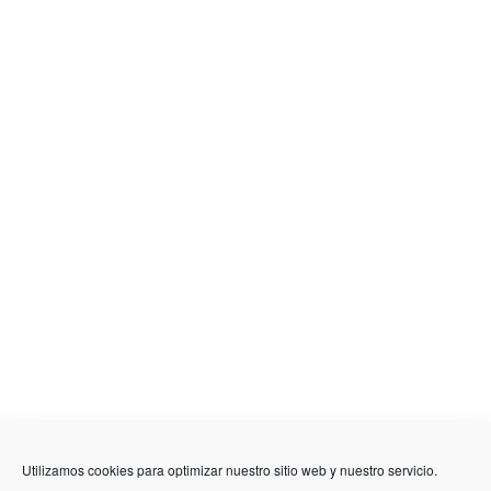
636 01 61 85
Fuente Palmera
info @ fuentepalmerainformacion.es
Utilizamos cookies para optimizar nuestro sitio web y nuestro servicio.