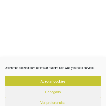
636 01 61 85
Fuente Palmera
info @ fuentepalmerainformacion.es
Utilizamos cookies para optimizar nuestro sitio web y nuestro servicio.
Privacidad
Aviso legal
Cookies
Aceptar cookies
Quiénes Somos
Contacto
Denegado
Ver preferencias