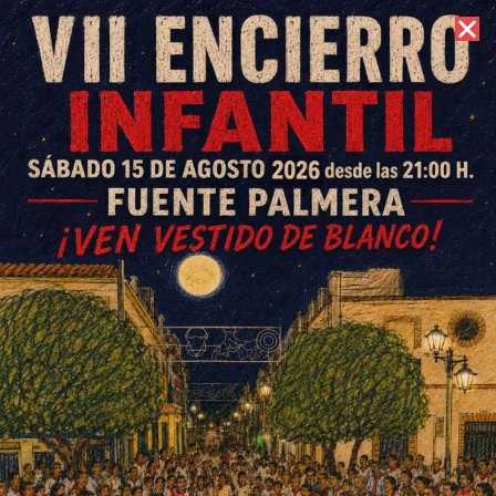
7 de agosto de 2026 //
Contacto
III Zambomba Navideña
Ochavillo del Río