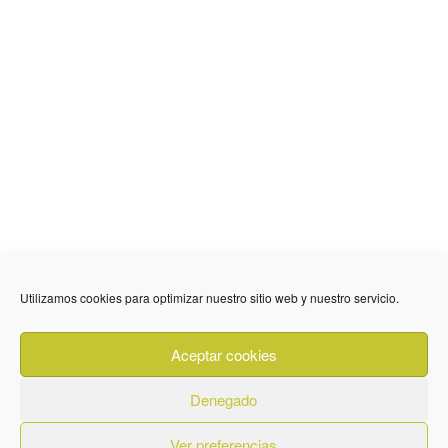
636 01 61 85
Fuente Palmera
info @ fuentepalmerainformacion.es
Utilizamos cookies para optimizar nuestro sitio web y nuestro servicio.
Privacidad
Aviso legal
Cookies
Aceptar cookies
Quiénes Somos
Contacto
Denegado
Ver preferencias