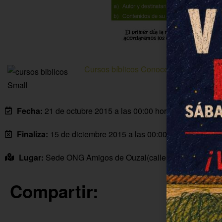
Cursos bíblicos Conoce los Evangelio
Fecha:
21 de octubre 2015 a las 00:00 horas
Finaliza:
15 de diciembre 2015 a las 00:00 horas
Lugar:
Sede ONG Amigos de Ouzal(calle Madrid, 39 F. P
Compartir: