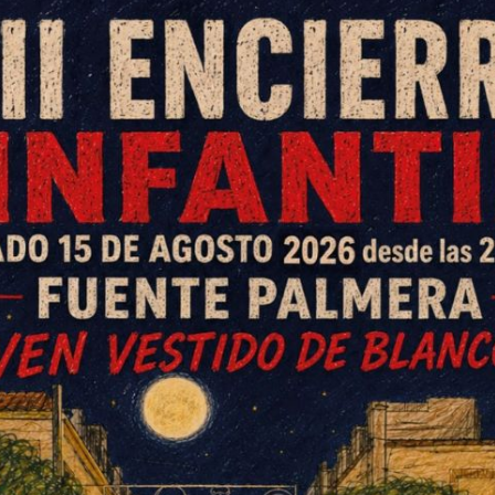
s
almera)