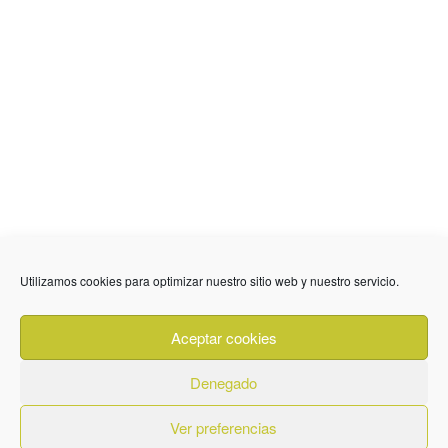
636 01 61 85
Fuente Palmera
info @ fuentepalmerainformacion.es
Utilizamos cookies para optimizar nuestro sitio web y nuestro servicio.
Privacidad
Aviso legal
Cookies
Aceptar cookies
Quiénes Somos
Contacto
Denegado
Ver preferencias