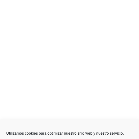
636 01 61 85
Fuente Palmera
info @ fuentepalmerainformacion.es
Utilizamos cookies para optimizar nuestro sitio web y nuestro servicio.