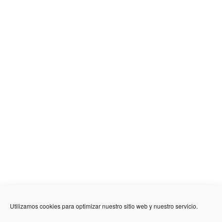
636 01 61 85
Fuente Palmera
info @ fuentepalmerainformacion.es
Utilizamos cookies para optimizar nuestro sitio web y nuestro servicio.
Privacidad
Aviso legal
Cookies