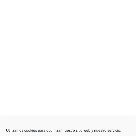
636 01 61 85
Fuente Palmera
info @ fuentepalmerainformacion.es
Utilizamos cookies para optimizar nuestro sitio web y nuestro servicio.