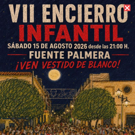
6 de agosto de 2026 //
Contacto
CD El Villar Féminas vs UD
Salvador Allende