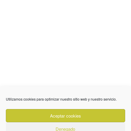
636 01 61 85
Fuente Palmera
info @ fuentepalmerainformacion.es
Utilizamos cookies para optimizar nuestro sitio web y nuestro servicio.
Privacidad
Aviso legal
Cookies
Aceptar cookies
Quiénes Somos
Contacto
Denegado