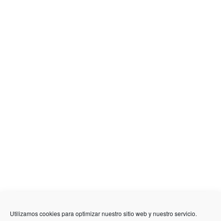
636 01 61 85
Fuente Palmera
info @ fuentepalmerainformacion.es
Utilizamos cookies para optimizar nuestro sitio web y nuestro servicio.