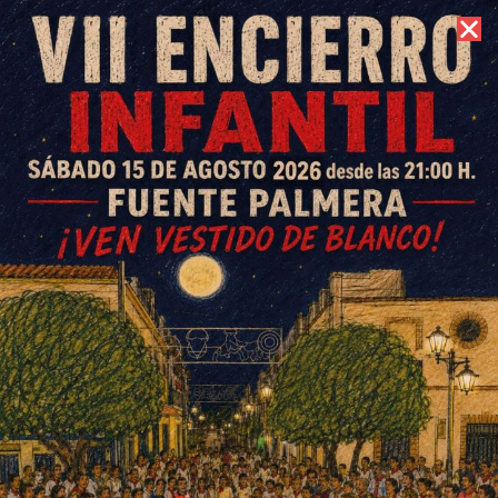
6 de agosto de 2026 //
Contacto
Cañada del Rabadán vs UD
San Francisco