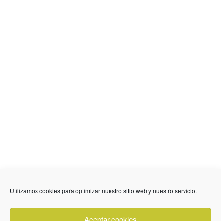
636 01 61 85
Fuente Palmera
info @ fuentepalmerainformacion.es
Utilizamos cookies para optimizar nuestro sitio web y nuestro servicio.
Privacidad
Aviso legal
Cookies
Aceptar cookies