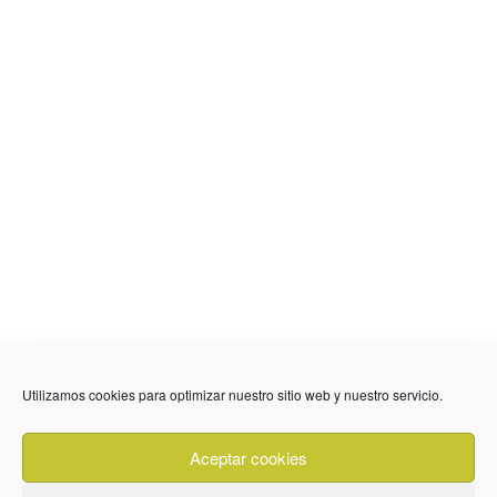
636 01 61 85
Fuente Palmera
info @ fuentepalmerainformacion.es
Utilizamos cookies para optimizar nuestro sitio web y nuestro servicio.
Privacidad
Aviso legal
Cookies
Aceptar cookies
Quiénes Somos
Contacto