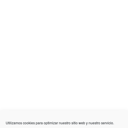
636 01 61 85
Fuente Palmera
info @ fuentepalmerainformacion.es
Utilizamos cookies para optimizar nuestro sitio web y nuestro servicio.