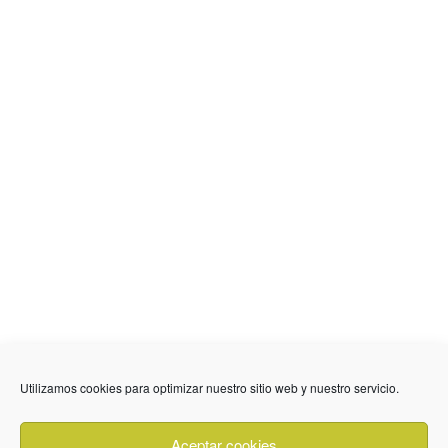
636 01 61 85
Fuente Palmera
info @ fuentepalmerainformacion.es
Utilizamos cookies para optimizar nuestro sitio web y nuestro servicio.
Privacidad
Aviso legal
Cookies
Aceptar cookies