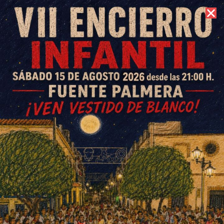
7 de agosto de 2026 //
Contacto
3ª Andaluza prebenjamín: CD
El Villar vs Hornachuelos