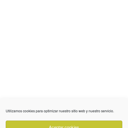
636 01 61 85
Fuente Palmera
info @ fuentepalmerainformacion.es
Utilizamos cookies para optimizar nuestro sitio web y nuestro servicio.
Privacidad
Aviso legal
Cookies
Aceptar cookies